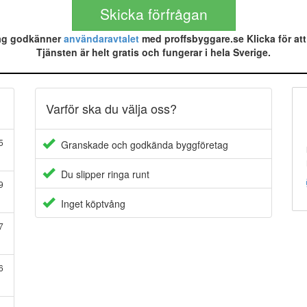
ag godkänner
användaravtalet
med proffsbyggare.se Klicka för att
Tjänsten är helt gratis och fungerar i hela Sverige.
Varför ska du välja oss?
5
Granskade och godkända byggföretag
Du slipper ringa runt
9
Inget köptvång
7
6