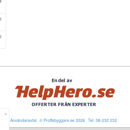
8
5
2
×
Användaravtal
© Proffsbyggare.se 2026
Tel: 08-232 232